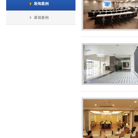
装饰案例
幕墙案例