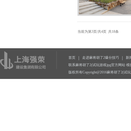
当前为第3页/共4页 共18条
|
|
首页
走进麻将胡了2爆分技巧
新
联系麻将胡了2(试玩游戏)pg官方网站
版权所有Copyright@2016麻将胡了2(试玩游戏