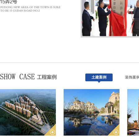
土建案例
装饰案