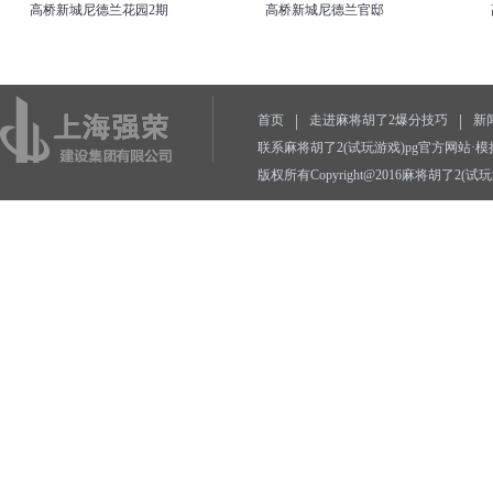
高桥新城尼德兰花园2期
高桥新城尼德兰官邸
|
|
首页
走进麻将胡了2爆分技巧
新
联系麻将胡了2(试玩游戏)pg官方网站·模
版权所有Copyright@2016麻将胡了2(试玩